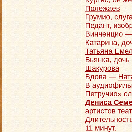
Полежаев
Грумио, слуг
Педант, изо
Винченцио 
Катарина, до
Татьяна Еме
Бьянка, доч
Шакурова
Вдова —
Нат
В аудиофильм
Петручио» сл
Дениса Сем
артистов теат
Длительность
11 минут.