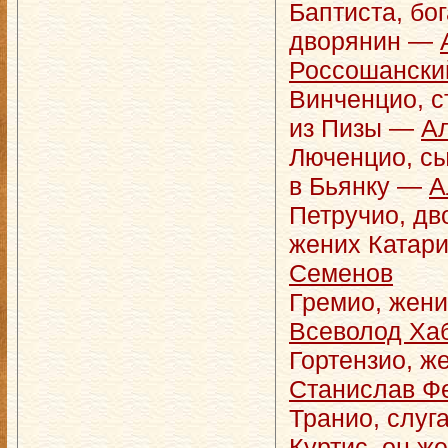
Баптиста, бо
дворянин —
Россошански
Винченцио, 
из Пизы —
Ал
Люченцио, сы
в Бьянку —
А
Петручио, дв
жених Катар
Семенов
Гремио, жен
Всеволод Ха
Гортензио, ж
Станислав Ф
Транио, слуг
Куртис, он ж