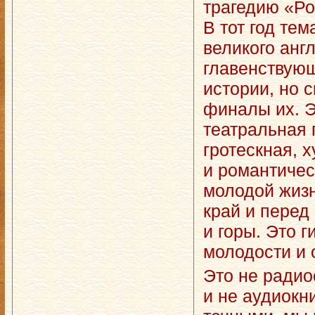
трагедию «Ро
В тот год те
великого анг
главенствующ
истории, но 
финалы их. Э
театральная 
гротескная, 
и романтичес
молодой жиз
край и перед
и горы. Это 
молодости и 
Это не радио
и не аудиокн