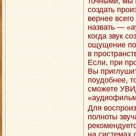
точными, мы
создать прои
вернее всего
назвать — «
когда звук со
ощущение по
в пространст
Если, при пр
Вы приглушит
поудобнее, т
сможете УВ
«аудиофильм
Для воспроиз
полноты зву
рекомендуетс
на системах 