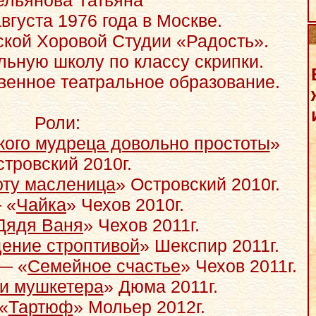
льянова Татьяна
вгуста 1976 года в Москве.
ской Хоровой Студии «Радость».
ьную школу по классу скрипки.
венное театральное образование.
Роли:
кого мудреца довольно простоты
»
тровский 2010г.
оту масленица
» Островский 2010г.
 «
Чайка
» Чехов 2010г.
Дядя Ваня
» Чехов 2011г.
ение строптивой
» Шекспир 2011г.
— «
Семейное счастье
» Чехов 2011г.
и мушкетера
» Дюма 2011г.
«
Тартюф
» Мольер 2012г.