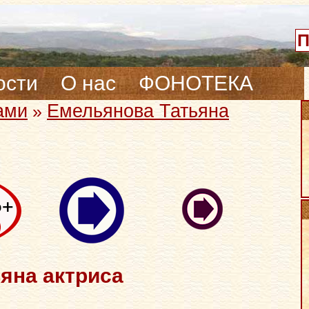
ости
О нас
ФОНОТЕКА
ами
Емельянова Татьяна
»
яна актриса