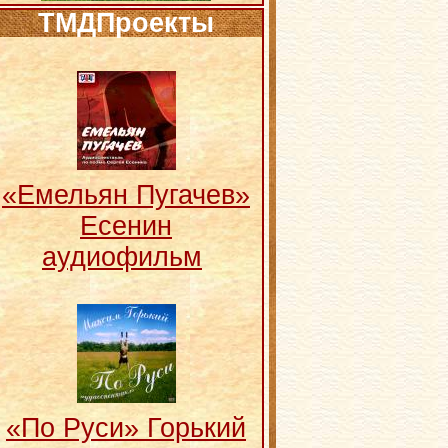
ТМДПроекты
«Емельян Пугачев»
Есенин
аудиофильм
«По Руси» Горький