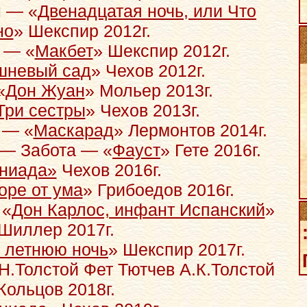
 — «
Двенадцатая ночь, или Что
но
» Шекспир 2012г.
 — «
Макбет
» Шекспир 2012г.
шневый сад
» Чехов 2012г.
«
Дон Жуан
» Мольер 2013г.
Три сестры
» Чехов 2013г.
 — «
Маскарад
» Лермонтов 2014г.
— Забота — «
Фауст
» Гете 2016г.
ниада»
Чехов 2016г.
оре от ума
» Грибоедов 2016г.
 «
Дон Карлос, инфант Испанский
»
Шиллер 2017г.
 летнюю ночь
» Шекспир 2017г.
.Н.Толстой Фет Тютчев А.К.Толстой
Кольцов 2018г.