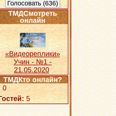
ТМДСмотреть
онлайн
«Видеореплики»
Учин - №1 -
21.05.2020
ТМДКто онлайн?
:
0
Гостей:
5