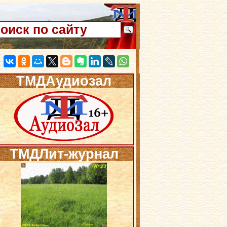
ТМДАудиозал
ТМДЛит-журнал