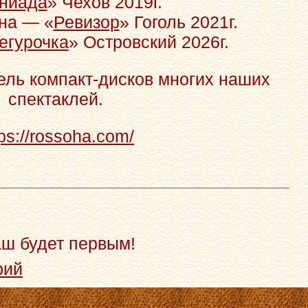
ниада
» Чехов 2019г.
на — «
Ревизор
» Гоголь 2021г.
егурочка
» Островский 2026г.
ль компакт-дисков многих наших
спектаклей.
tps://rossoha.com/
аш будет первым!
рий