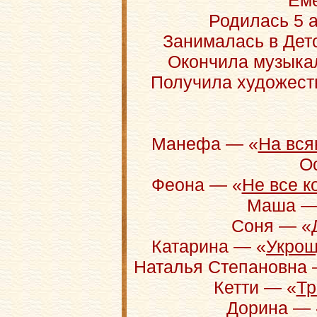
Еме
Родилась 5 а
Занималась в Дет
Окончила музыкал
Получила художест
Манефа — «
На вся
Ос
Феона — «
Не все к
Маша —
Соня — «
Катарина — «
Укрощ
Наталья Степановна 
Кетти — «
Тр
Дорина — 