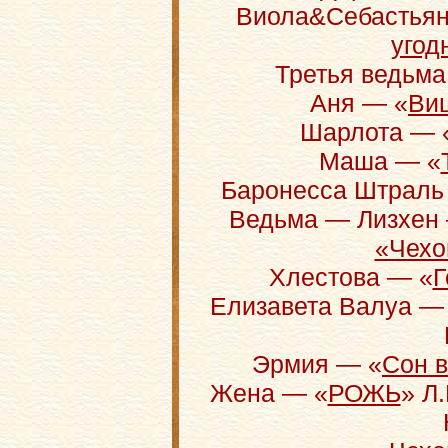
Виола&Себастьян
угод
Третья ведьма
Аня — «
Ви
Шарлота — 
Маша — «
Баронесса Штраль
Ведьма — Лизхен 
«Чехо
Хлестова — «
Г
Елизавета Валуа —
Эрмия — «
Сон в
Жена — «
РОЖЬ
» Л