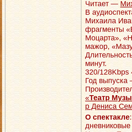
Читает —
Ми
В аудиоспект
Михаила Ива
фрагменты «
Моцарта», «
мажор, «Мазу
Длительность
минут.
320/128Kbps 
Год выпуска 
Производите
«
Театр Муз
р Дениса Сем
О спектакле
дневниковые