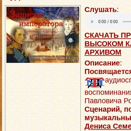
Слушать
:
СКАЧАТЬ ПР
ВЫСОКОМ КА
АРХИВОМ
Описание
:
Посвящаетс
аудиос
воспоминани
Павловича Ро
Сценарий, п
музыкальны
Дениса Сем