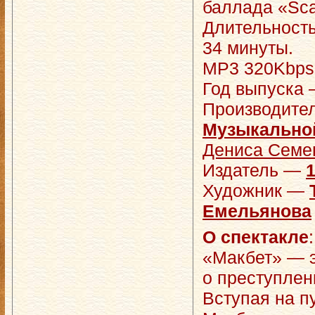
баллада «Sca
Длительность
34 минуты.
MP3 320Kbps,
Год выпуска 
Производите
Музыкально
Дениса Семен
Издатель —
Художник —
Емельянова
О спектакле
:
«Макбет» — э
о преступлен
Вступая на п