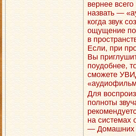
вернее всего
назвать — «
когда звук со
ощущение по
в пространст
Если, при пр
Вы приглушит
поудобнее, т
сможете УВ
«аудиофильм
Для воспроиз
полноты зву
рекомендуетс
на системах 
— Домашних к