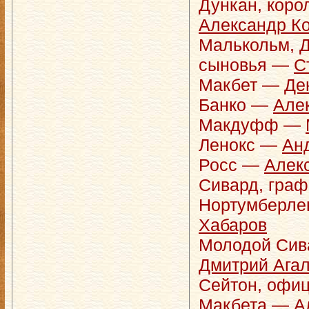
Дункан, кор
Александр Ко
Малькольм, 
сыновья —
С
Макбет —
Де
Банко —
Але
Макдуфф —
Ленокс —
Ан
Росс —
Алек
Сивард, граф
Нортумберле
Хабаров
Молодой Сива
Дмитрий Ага
Сейтон, офиц
Макбета —
А