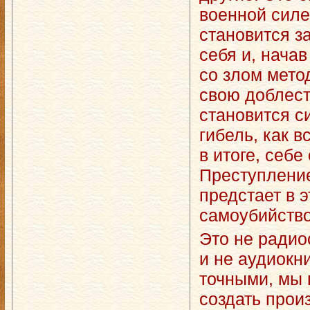
военной силе,
становится з
себя и, нача
со злом мето
свою доблест
становится с
гибель, как в
в итоге, себе
Преступление
предстает в 
самоубийств
Это не радио
и не аудиокн
точными, мы 
создать прои