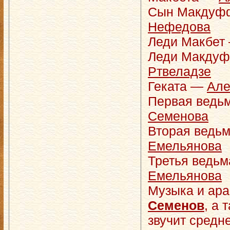
Сын Макду
Нефедова
Леди Макбет
Леди Макду
Ртвеладзе
Геката —
Але
Первая ведь
Семенова
Вторая ведь
Емельянова
Третья ведь
Емельянова
Музыка и ар
Семенов
, а 
звучит средн