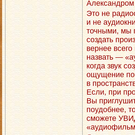
Александром
Это не радио
и не аудиокни
точными, мы 
создать прои
вернее всего
назвать — «
когда звук со
ощущение пог
в пространств
Если, при пр
Вы приглушит
поудобнее, т
сможете УВИ
«аудиофильм