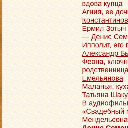
вдова купца
Агния, ее до
Константино
Ермил Зотыч 
—
Денис Сем
Ипполит, его
Александр Б
Феона, ключн
родственниц
Емельянова
Маланья, кух
Татьяна Шак
В аудиофильм
«Свадебный 
Мендельсона
Денис Семе