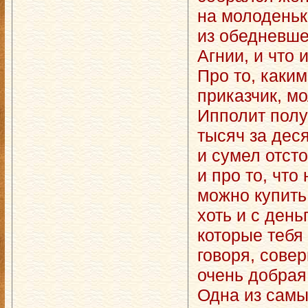
на молоденьк
из обедневше
Агнии, и что 
Про то, каким
приказчик, м
Ипполит полу
тысяч за дес
и сумел отст
и про то, что
можно купить,
хоть и с день
которые тебя
говоря, сове
очень добрая 
Одна из сам