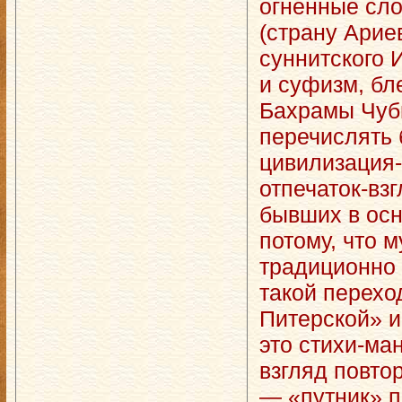
огненные сл
(страну Арие
суннитского 
и суфизм, бл
Бахрамы Чуби
перечислять 
цивилизация-
отпечаток-вз
бывших в осн
потому, что 
традиционно 
такой перехо
Питерской» и
это стихи-ма
взгляд повто
— «путник» п