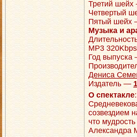
Третий шейх
Четвертый ш
Пятый шейх
Музыка и а
Длительность
MP3 320Kbps,
Год выпуска 
Производит
Дениса Семе
Издатель —
О спектакле
:
Средневекова
созвездием н
что мудрость
Александра М