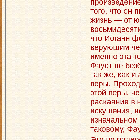
произведение
того, что он
жизнь — от ю
восьмидесяти
что Иоганн ф
верующим чел
именно эта т
Фауст не без
так же, как и
веры. Проход
этой веры, ч
раскаяние в 
искушения, н
изначальном с
таковому, Фау
Это не радио