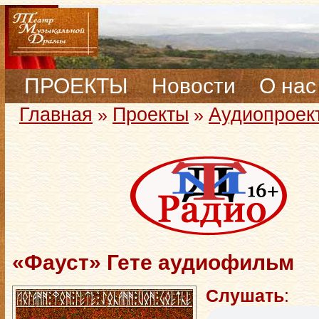
ПРОЕКТЫ
Новости
О нас
Главная
Проекты
Аудиопроек
»
»
«Фауст» Гете аудиофильм
Слушать
: