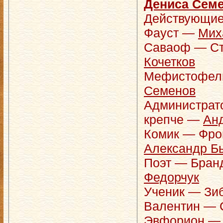
Дениса Сем
Действующие
Фауст —
Мих
Саваоф — С
Кочетков
Мефистофел
Семенов
Администрат
крепче —
Ан
Комик — Фро
Александр Б
Поэт — Бран
Федорчук
Ученик — Зи
Валентин — 
Эвфорион 