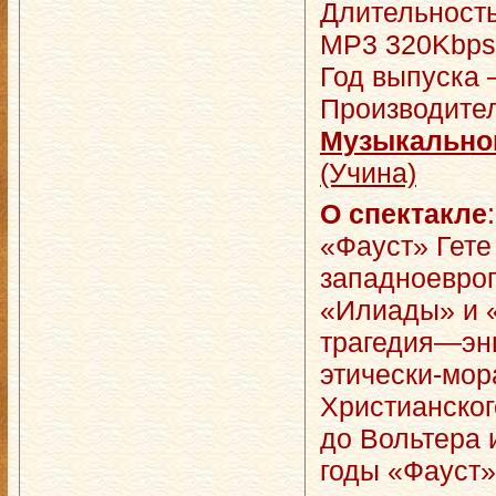
Длительность
MP3 320Kbps,
Год выпуска 
Производите
Музыкально
(Учина)
О спектакле
:
«Фауст» Гете
западноевро
«Илиады» и 
трагедия—энц
этически-мо
Христианского
до Вольтера 
годы «Фауст»